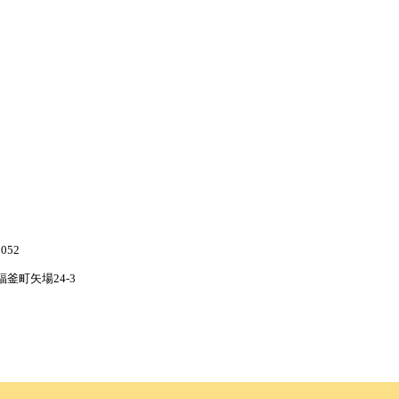
052
釜町矢場24-3